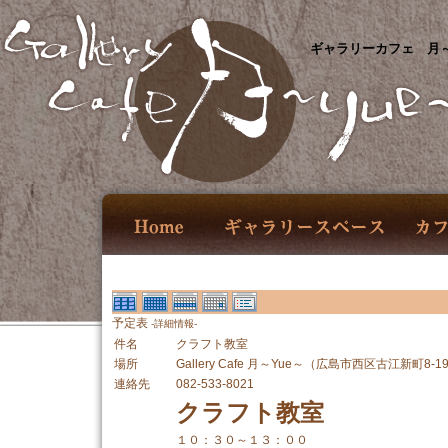
ギャラリーカフェ 月～
予定表
-詳細情報-
件名
クラフト教室
場所
Gallery Cafe 月～Yue～（広島市西区古江新町8-1
連絡先
082-533-8021
クラフト教室
１０：３０～１３：００