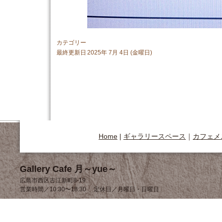
カテゴリー
最終更新日
2025年 7月 4日 (金曜日)
Home
|
ギャラリースペース
｜
カフェメ
Gallery Cafe 月～yue～
広島市西区古江新町8-19
営業時間／10:30〜18:30 定休日／月曜日・日曜日