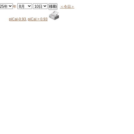
年
＜今日＞
piCal-0.93
,
piCal > 0.93