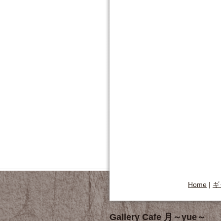
Home
|
ギ
Gallery Cafe 月～yue～