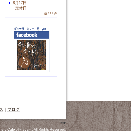
8月17日
定休日
他 191 件
ス
｜
ブログ
llery Cafe 月～yue～. All Rights Reserved.