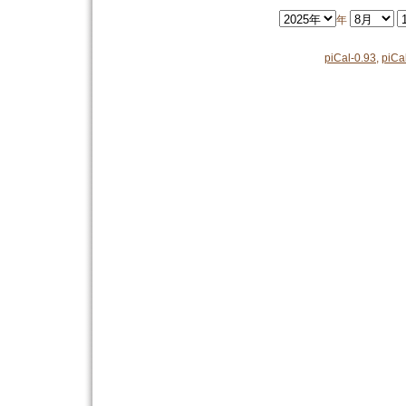
年
piCal-0.93
,
piCa