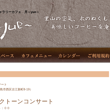
ャラリーカフェ 月～yue～
サート
～（広島市西区古江新町8-19）
クトーンコンサート
４：００