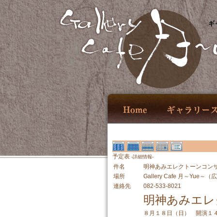
ギ
予定表
-詳細情報-
件名
明神あみエレクトーンコン
場所
Gallery Cafe 月～Yue
連絡先
082-533-8021
明神あみエレ
８月１８日（日） 開演１