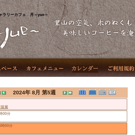
ャラリーカフェ 月～yue～
2024年 8月 第5週
有留展
時00分
6時00分