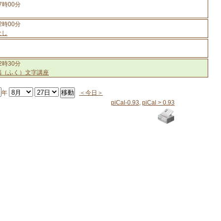
7時00分
2時00分
なし
2時30分
福（ふく）文字講座
年
＜今日＞
piCal-0.93
,
piCal > 0.93