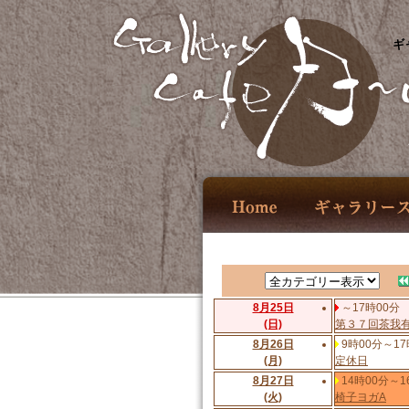
ギ
8月25日
～17時00分
(日)
第３７回茶我
8月26日
9時00分～17
(月)
定休日
8月27日
14時00分～1
(火)
椅子ヨガA