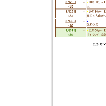
8月28日
10時30分～1
(水)
♬
8月29日
10時30分～1
(木)
篠笛四方山ば
8月30日
臨時休業
(金)
8月31日
11時00分～1
(土)
【お休み】幸