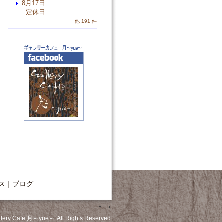
8月17日
定休日
他 191 件
ス
｜
ブログ
llery Cafe 月～yue～. All Rights Reserved.