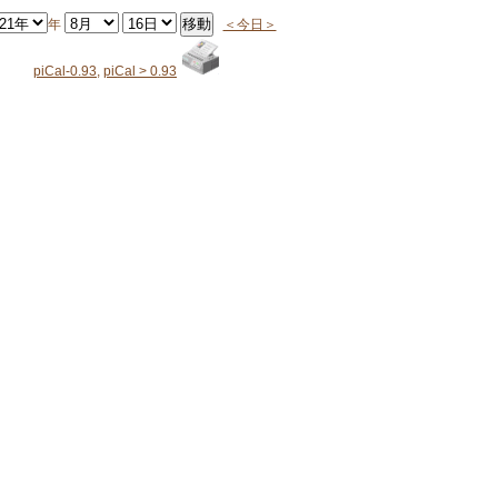
年
＜今日＞
piCal-0.93
,
piCal > 0.93