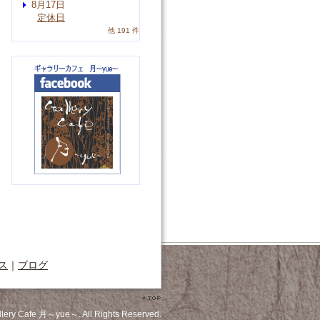
8月17日
定休日
他 191 件
ス
｜
ブログ
llery Cafe 月～yue～. All Rights Reserved.