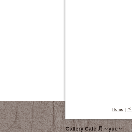
Home
|
ギ
Gallery Cafe 月～yue～