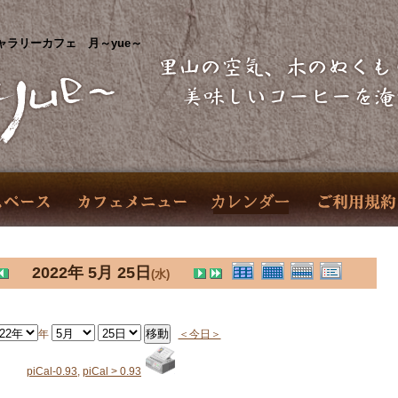
ャラリーカフェ 月～yue～
2022年 5月 25日
(水)
年
＜今日＞
piCal-0.93
,
piCal > 0.93