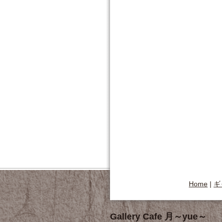
Home
|
ギ
Gallery Cafe 月～yue～