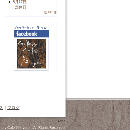
8月17日
定休日
他 191 件
ス
｜
ブログ
llery Cafe 月～yue～. All Rights Reserved.