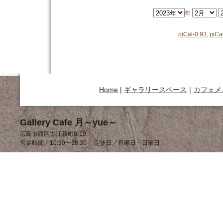
年
piCal-0.93
,
piCa
Home
|
ギャラリースペース
｜
カフェメ
Gallery Cafe 月～yue～
広島市西区古江新町8-19
営業時間／10:30〜18:30 定休日／月曜日・日曜日