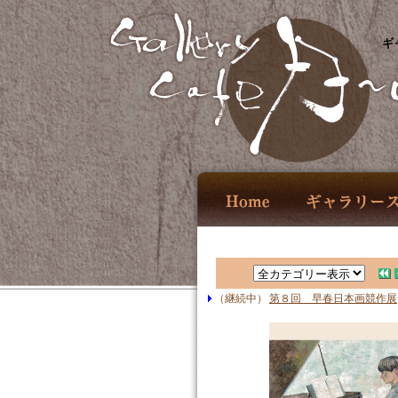
ギ
（継続中）
第８回 早春日本画競作展