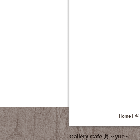
Home
|
ギ
Gallery Cafe 月～yue～