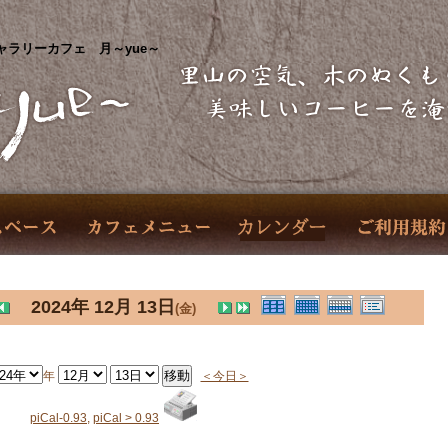
ャラリーカフェ 月～yue～
2024年 12月 13日
(金)
年
＜今日＞
piCal-0.93
,
piCal > 0.93