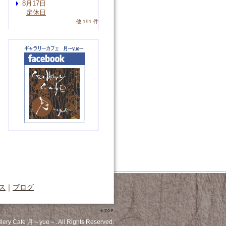
8月17日
定休日
他 191 件
ス
｜
ブログ
llery Cafe 月～yue～. All Rights Reserved.