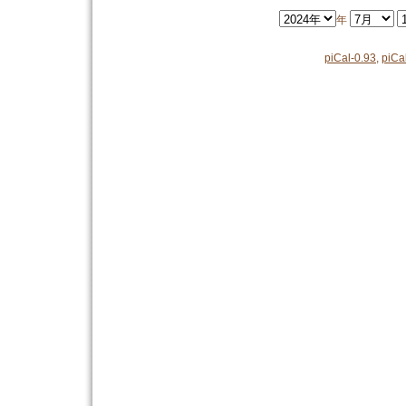
年
piCal-0.93
,
piCa