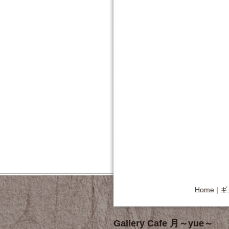
Home
|
ギ
Gallery Cafe 月～yue～