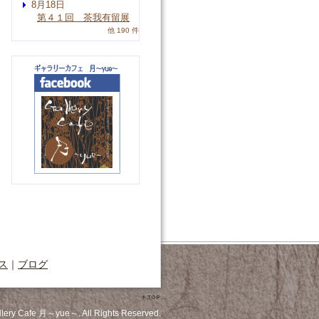
8月18日
第４１回 茶我有留展
他 190 件
ス
｜
ブログ
llery Cafe 月～yue～. All Rights Reserved.