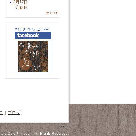
8月17日
定休日
他 191 件
ス
｜
ブログ
llery Cafe 月～yue～. All Rights Reserved.