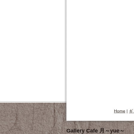
Home
|
ギ
Gallery Cafe 月～yue～