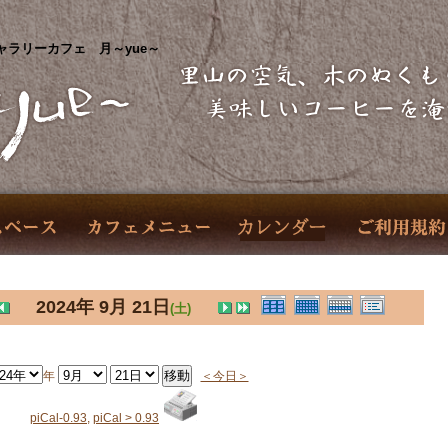
ャラリーカフェ 月～yue～
2024年 9月 21日
(土)
年
＜今日＞
piCal-0.93
,
piCal > 0.93