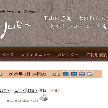
ャラリーカフェ 月～yue～
2025年 1月 14日
(火)
年
＜今日＞
piCal-0.93
,
piCal > 0.93