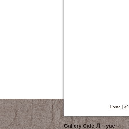
Home
|
ギ
Gallery Cafe 月～yue～