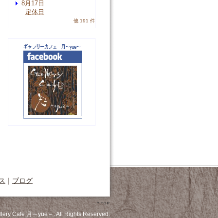
8月17日
定休日
他 191 件
ス
｜
ブログ
llery Cafe 月～yue～. All Rights Reserved.