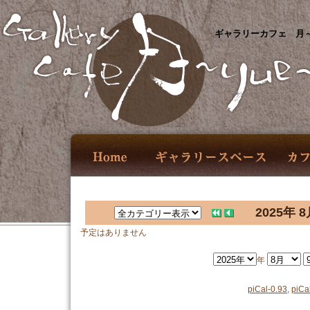
ギャラリーカフェ 月～
2025年 8
予定はありません
年
piCal-0.93
,
piCa