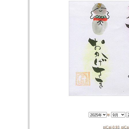
年
piCal-0.93
,
piCa