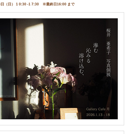
（日） 1 0:30 -1 7:30 ※最終日16:00 まで