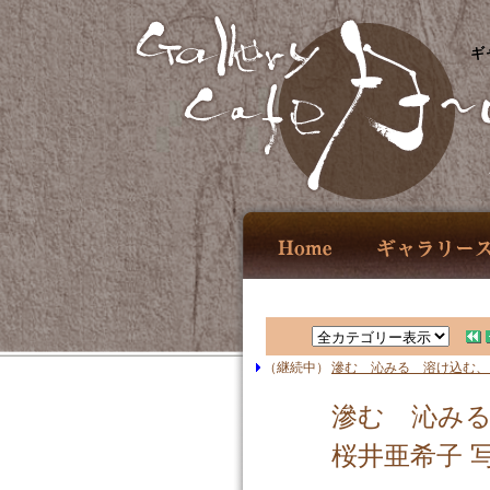
ギ
（継続中）
滲む 沁みる 溶け込む、
滲む 沁み
桜井亜希子 