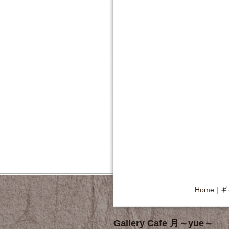
Home
|
ギ
Gallery Cafe 月～yue～