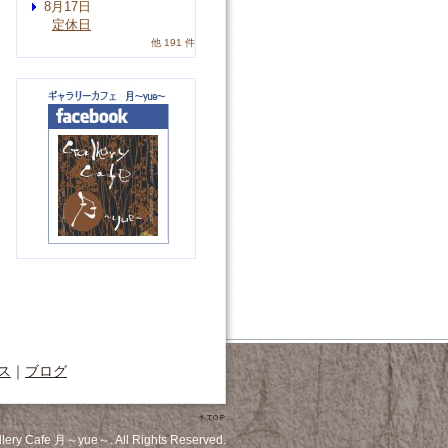
8月17日
定休日
他 191 件
ス
｜
ブログ
llery Cafe 月～yue～. All Rights Reserved.