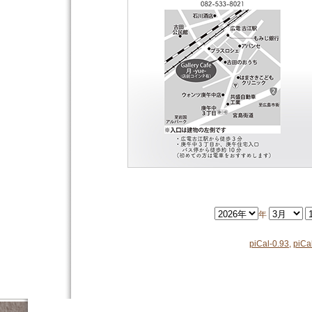
年
piCal-0.93
,
piCa