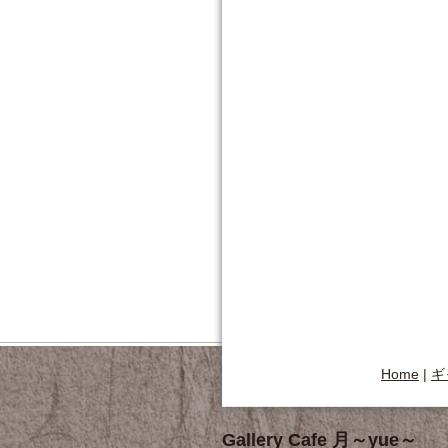
Home
|
ギ
Gallery Cafe 月～yue～