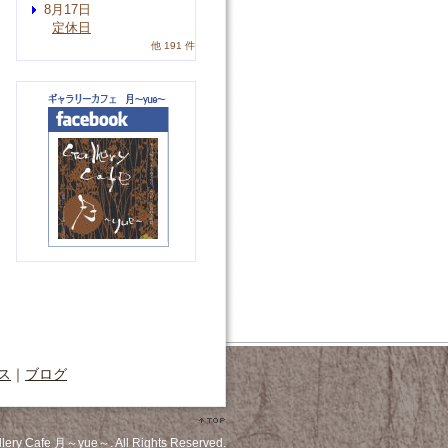
8月17日
定休日
他 191 件
ス
｜
ブログ
llery Cafe 月～yue～. All Rights Reserved.