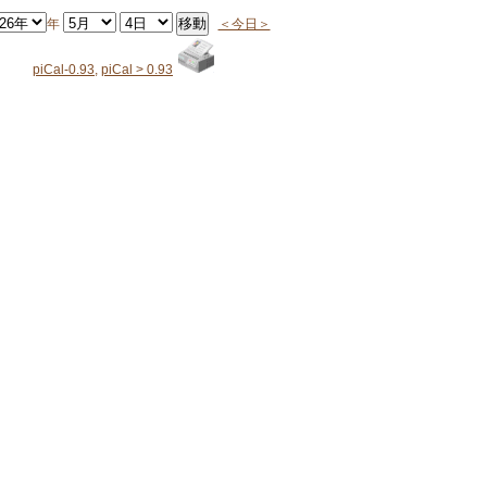
年
＜今日＞
piCal-0.93
,
piCal > 0.93