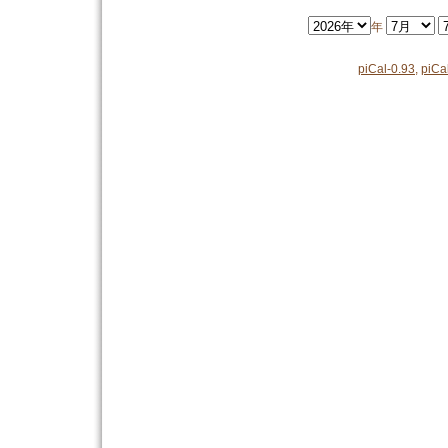
年
piCal-0.93
,
piCa